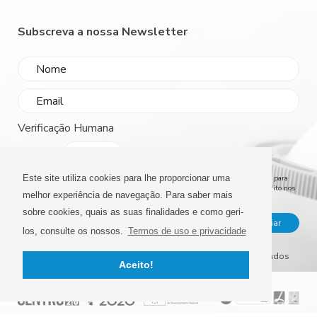
Subscreva a nossa Newsletter
Verificação Humana
4 + 2 =
Este site utiliza cookies para lhe proporcionar uma
Consinto que a Propec, trate e utilize os meus dados pessoais fornecidos, para
comunicações relacionadas com produtos e serviços, de acordo com o descrito nos
melhor experiência de navegação. Para saber mais
Termos de uso e privacidade
sobre cookies, quais as suas finalidades e como geri-
Enviar
los, consulte os nossos.
Termos de uso e privacidade
© 2026 Propec - Farmacêutica, Lda. Todos os direitos reservados
Aceito!
Termos de uso e privacidade