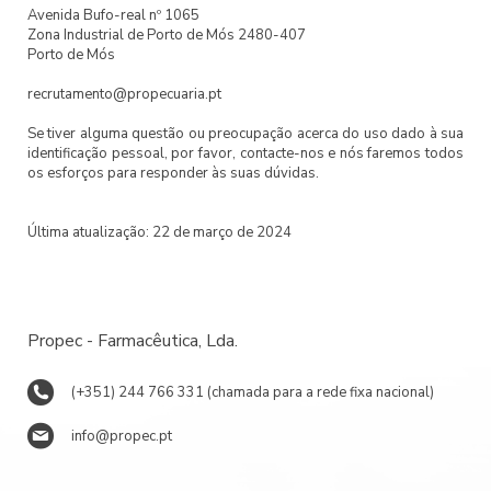
Avenida Bufo-real nº 1065
Zona Industrial de Porto de Mós 2480-407
Porto de Mós
recrutamento@propecuaria.pt
Se tiver alguma questão ou preocupação acerca do uso dado à sua
identificação pessoal, por favor, contacte-nos e nós faremos todos
os esforços para responder às suas dúvidas.
Última atualização: 22 de março de 2024
Propec - Farmacêutica, Lda.
(+351) 244 766 331 (chamada para a rede fixa nacional)
info@propec.pt